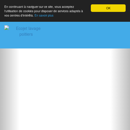
En continuant à naviguer sur ce site, vous acceptez
OK
l'utilisation de cookies pour disposer de services adaptés à
vos centres d'intérêts.
En savoir plus
Toggle
navigati
Previous
Nex